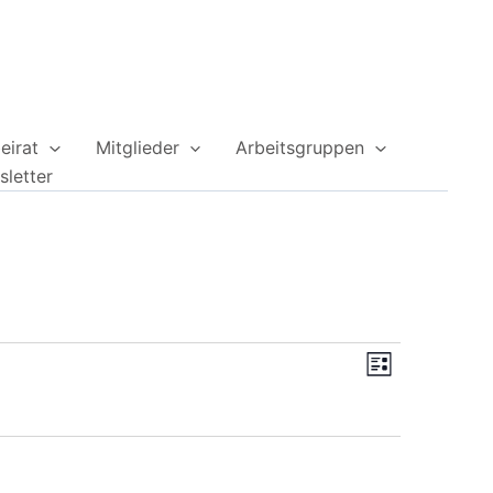
eirat
Mitglieder
Arbeitsgruppen
letter
Ansichten-
Veranstaltung
Liste
Navigation
Ansichten-
Navigation